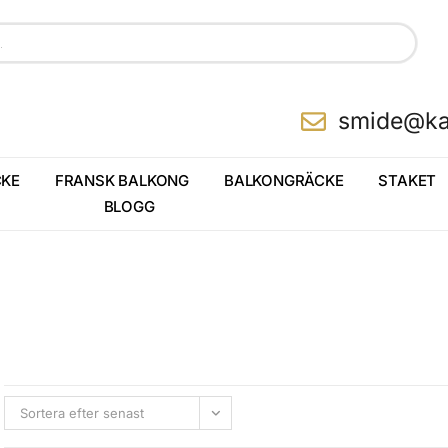
smide@ka
KE
FRANSK BALKONG
BALKONGRÄCKE
STAKET
BLOGG
Sortera efter senast