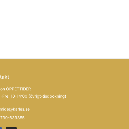
takt
fon ÖPPETTIDER
-Fre. 10-14:00 (övrigt-tisdbokning)
mide@karles.se
739-839355