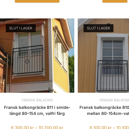
SLUT I LAGER
SLUT I LAGER
FRANSK BALKONG
FRANSK BALKON
Fransk balkongräcke B11 i smide-
Fransk balkongräcke B10
längd 80–154 cm, valfri färg
mellan 80-154cm-valf
6 300,00
kr
–
10 200,00
kr
6 100,00
kr
–
10 10