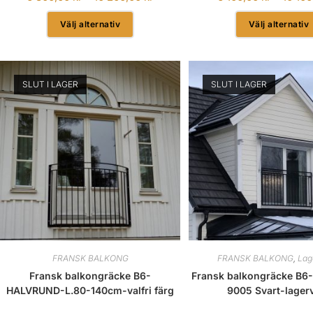
Välj alternativ
Välj alternativ
SLUT I LAGER
SLUT I LAGER
FRANSK BALKONG
FRANSK BALKONG
,
Lag
Fransk balkongräcke B6-
Fransk balkongräcke B6
HALVRUND-L.80-140cm-valfri färg
9005 Svart-lager