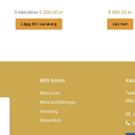
5 200,00
kr
8 690,00
kr
7 300,00
kr
Lägg till i varukorg
Läs mer
Mitt konto
Kon
Mitt konto
Tele
Mån.
Mina beställningar
Varukorg
s
Köpsvillkor
0