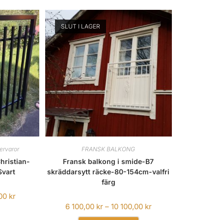
SLUT I LAGER
ervaror
FRANSK BALKONG
hristian-
Fransk balkong i smide-B7
vart
skräddarsytt räcke-80-154cm-valfri
färg
,00
kr
6 100,00
kr
–
10 100,00
kr