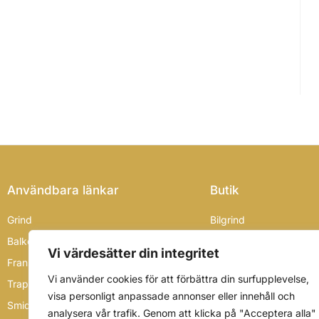
Användbara länkar
Butik
Grind
Bilgrind
Balkongräcke
Faac grindmotorer
Vi värdesätter din integritet
Fransk balkong
Fransk balkong
Vi använder cookies för att förbättra din surfupplevelse,
Trappräcke
Gånggrind
visa personligt anpassade annonser eller innehåll och
Smidesdörr
Räcke
analysera vår trafik. Genom att klicka på "Acceptera alla"