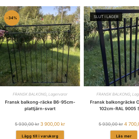
SLUT I LAGER
-34%
FRANSK BALKONG
,
Lagervaror
FRANSK BALKONG
,
Lag
Fransk balkong-räcke B6-95cm-
Fransk balkongräcke C
plattjärn-svart
102cm-RAL 9005 S
3 900,00
kr
4 700
5 930,00
kr
5 930,00
kr
Lägg till i varukorg
Läs mer