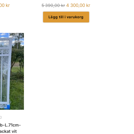
,00
kr
4 300,00
kr
5 390,00
kr
Lägg till i varukorg
G
9b-L.71cm-
ackat vit