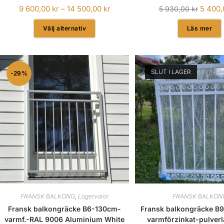
9 600,00
kr
–
14 500,00
kr
5 400
5 930,00
kr
Välj alternativ
Läs mer
SLUT I LAGER
-29%
FRANSK BALKONG
,
Lagervaror
FRANSK BALKON
Fransk balkongräcke B6-130cm-
Fransk balkongräcke B
varmf.-RAL 9006 Aluminium White
varmförzinkat-pulverl