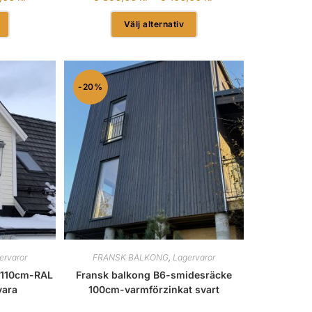
Välj alternativ
-20%
ervaror
FRANSK BALKONG
,
Lagervaror
-110cm-RAL
Fransk balkong B6-smidesräcke
vara
100cm-varmförzinkat svart