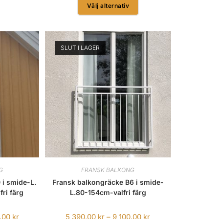
Välj alternativ
SLUT I LAGER
G
FRANSK BALKONG
 i smide-L.
Fransk balkongräcke B6 i smide-
ri färg
L.80-154cm-valfri färg
0,00
kr
5 390,00
kr
–
9 100,00
kr