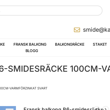
smide@ka
KE
FRANSK BALKONG
BALKONGRÄCKE
STAKET
BLOGG
6-SMIDESRÄCKE 100CM-V
00CM-VARMFÖRZINKAT SVART
Fransk balkong B6-smidesräcke