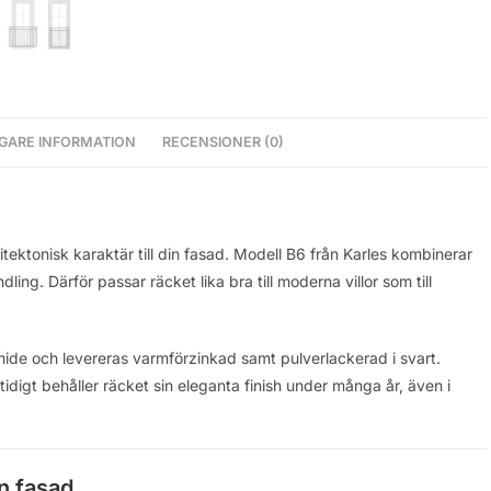
IGARE INFORMATION
RECENSIONER (0)
tektonisk karaktär till din fasad. Modell B6 från Karles kombinerar
g. Därför passar räcket lika bra till moderna villor som till
mide och levereras varmförzinkad samt pulverlackerad i svart.
digt behåller räcket sin eleganta finish under många år, även i
n fasad