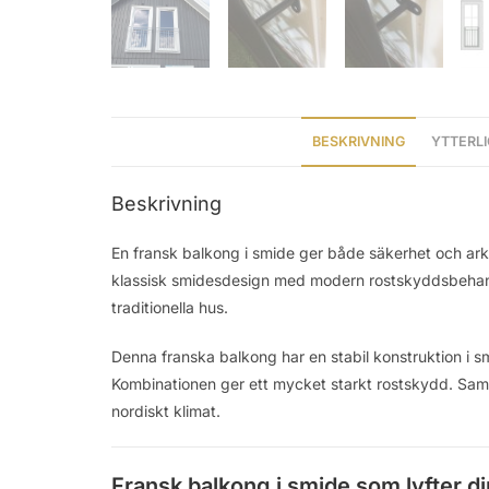
BESKRIVNING
YTTERL
Beskrivning
En fransk balkong i smide ger både säkerhet och arki
klassisk smidesdesign med modern rostskyddsbehandlin
traditionella hus.
Denna franska balkong har en stabil konstruktion i s
Kombinationen ger ett mycket starkt rostskydd. Samti
nordiskt klimat.
Fransk balkong i smide som lyfter di