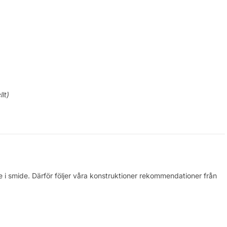
llt)
.
äcke i smide. Därför följer våra konstruktioner rekommendationer från