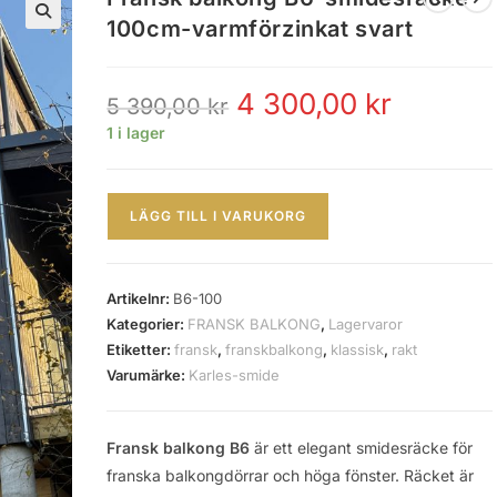
100cm-varmförzinkat svart
🔍
4 300,00
kr
5 390,00
kr
1 i lager
LÄGG TILL I VARUKORG
Artikelnr:
B6-100
Kategorier:
FRANSK BALKONG
,
Lagervaror
Etiketter:
fransk
,
franskbalkong
,
klassisk
,
rakt
Varumärke:
Karles-smide
Fransk balkong B6
är ett elegant smidesräcke för
franska balkongdörrar och höga fönster. Räcket är