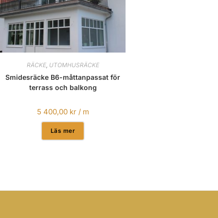
RÄCKE
,
UTOMHUSRÄCKE
Smidesräcke B6-måttanpassat för
terrass och balkong
5 400,00
kr
/ m
Läs mer