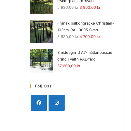
95cm-plattjärn-svart
5 930,00
kr
3 900,00
kr
Fransk balkongräcke Christian-
102cm-RAL 9005 Svart
5 930,00
kr
4 700,00
kr
Smidesgrind A7-måttanpassad
grind i valfri RAL-färg
37 600,00
kr
Följ Oss