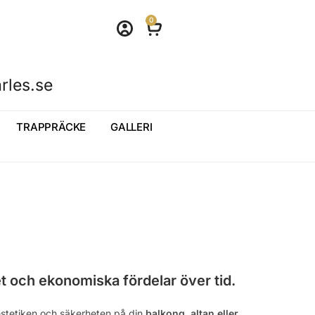
0
rles.se
TRAPPRÄCKE
GALLERI
et och ekonomiska fördelar över tid.
 estetiken och säkerheten på din
balkong, altan eller