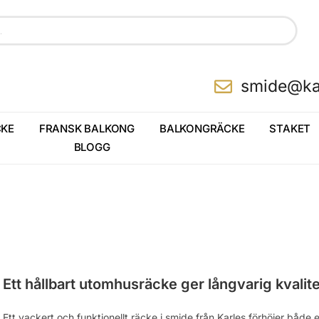
smide@ka
KE
FRANSK BALKONG
BALKONGRÄCKE
STAKET
BLOGG
Ett hållbart utomhusräcke ger långvarig kvalit
Ett vackert och funktionellt räcke i smide från Karles förhöjer både