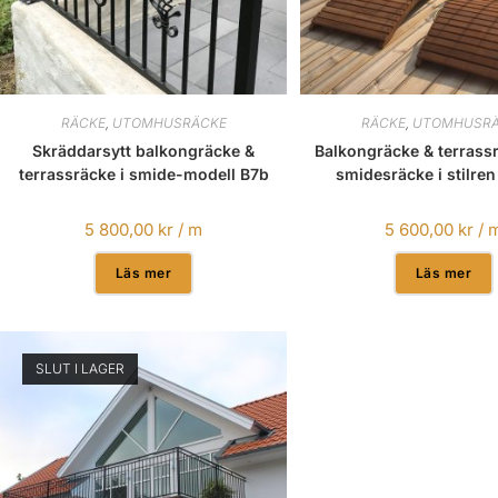
RÄCKE
,
UTOMHUSRÄCKE
RÄCKE
,
UTOMHUSRÄ
Skräddarsytt balkongräcke &
Balkongräcke & terrass
terrassräcke i smide-modell B7b
smidesräcke i stilren
5 800,00
kr
/ m
5 600,00
kr
/ 
Läs mer
Läs mer
SLUT I LAGER