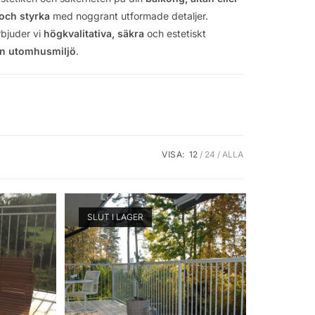
 och styrka
med noggrant utformade detaljer.
rbjuder vi
högkvalitativa, säkra
och estetiskt
in utomhusmiljö
.
VISA:
12
24
ALLA
SLUT I LAGER