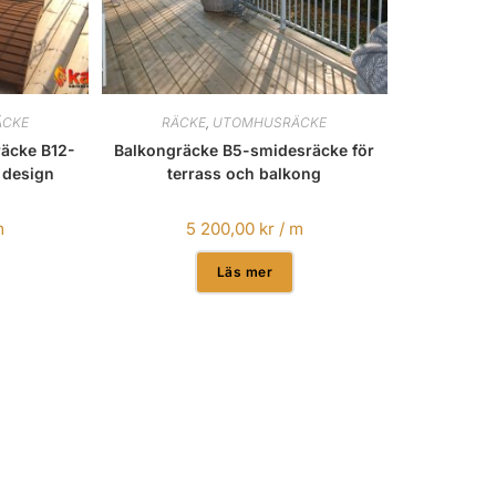
CKE
RÄCKE
,
UTOMHUSRÄCKE
räcke B12-
Balkongräcke B5-smidesräcke för
 design
terrass och balkong
m
5 200,00
kr
/ m
Läs mer