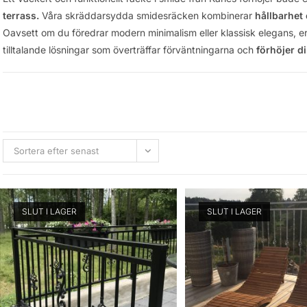
terrass.
Våra skräddarsydda smidesräcken kombinerar
hållbarhet
Oavsett om du föredrar modern minimalism eller klassisk elegans, e
tilltalande lösningar som överträffar förväntningarna och
förhöjer d
Sortera efter senast
SLUT I LAGER
SLUT I LAGER