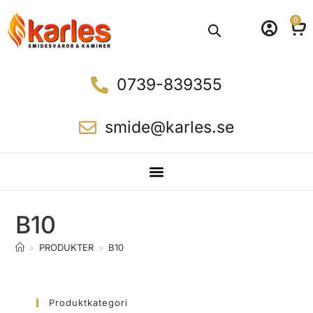
0
0739-839355
smide@karles.se
B10
>
PRODUKTER
>
B10
Produktkategori