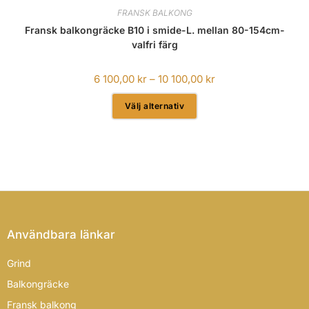
FRANSK BALKONG
Fransk balkongräcke B10 i smide-L. mellan 80-154cm-
valfri färg
6 100,00
kr
–
10 100,00
kr
Välj alternativ
Användbara länkar
Grind
Balkongräcke
Fransk balkong