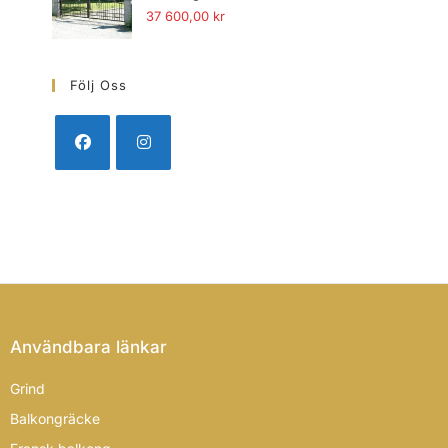
37 600,00
kr
Följ Oss
Användbara länkar
Grind
Balkongräcke