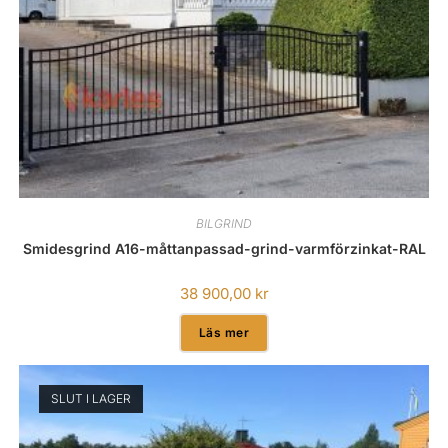
BILGRIND
Smidesgrind A16-måttanpassad-grind-varmförzinkat-RAL
38 900,00
kr
Läs mer
SLUT I LAGER