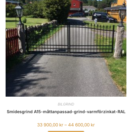
BILGRIND
Smidesgrind A15-måttanpassad-grind-varmförzinkat-RAL
33 900,00
kr
–
44 600,00
kr