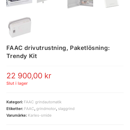
FAAC drivutrustning, Paketlösning:
Trendy Kit
22 900,00
kr
Slut i lager
Kategori:
FAAC grindautomatik
Etiketter:
FAAC
,
grindmotor
,
slaggrind
Varumärke:
Karles-smide