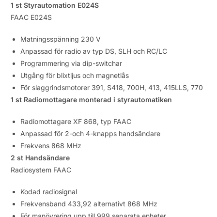
1 st Styrautomation E024S
FAAC E024S
Matningsspänning 230 V
Anpassad för radio av typ DS, SLH och RC/LC
Programmering via dip-switchar
Utgång för blixtljus och magnetlås
För slaggrindsmotorer 391, S418, 700H, 413, 415LLS, 770
1 st Radiomottagare monterad i styrautomatiken
Radiomottagare XF 868, typ FAAC
Anpassad för 2-och 4-knapps handsändare
Frekvens 868 MHz
2 st Handsändare
Radiosystem FAAC
Kodad radiosignal
Frekvensband 433,92 alternativt 868 MHz
För manövrering upp till 999 separata enheter