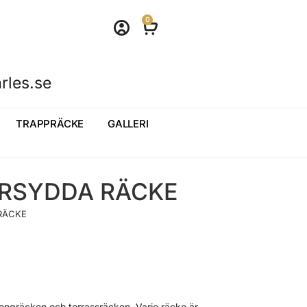
0
rles.se
TRAPPRÄCKE
GALLERI
RSYDDA RÄCKE
RÄCKE
kongräcken och terrassräcken. Varje räcke är