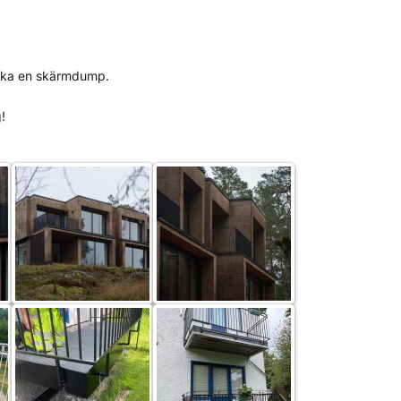
icka en skärmdump.
!