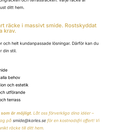
just ditt hem.
rt räcke i massivt smide. Rostskyddat
a krav.
er och helt kundanpassade lösningar. Därför kan du
din stil.
mide
alla behov
on och estetik
och utförande
och terrass
d som är möjligt.
Låt oss förverkliga dina idéer –
dag på
smide@karles.se
för en kostnadsfri offert!
Vi
ikt räcke till ditt hem.