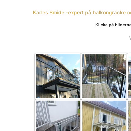
Karles Smide -expert på balkongräcke o
Klicka på bilderna