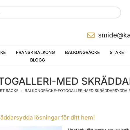
smide@ka
KE
FRANSK BALKONG
BALKONGRÄCKE
STAKET
BLOGG
TOGALLERI-MED SKRÄDDA
RT RÄCKE
>
BALKONGRÄCKE-FOTOGALLERI-MED SKRÄDDARSYDDA 
äddarsydda lösningar för ditt hem!
Upptäck vårt stora urval av bal