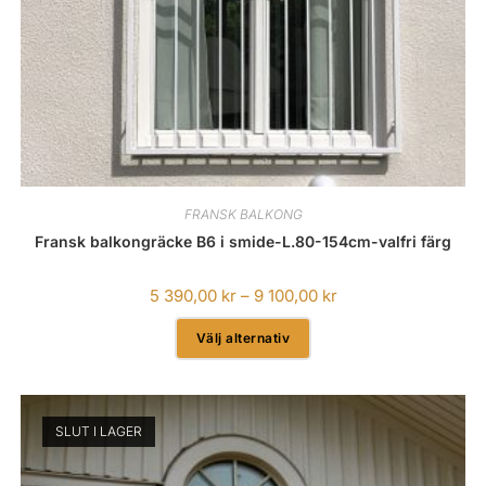
FRANSK BALKONG
Fransk balkongräcke B6 i smide-L.80-154cm-valfri färg
5 390,00
kr
–
9 100,00
kr
Välj alternativ
SLUT I LAGER