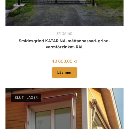
BILGRIND
Smidesgrind KATARINA-måttanpassad-grind-
varmförzinkat-RAL
40 600,00
kr
Läs mer
SLUT I LAGER