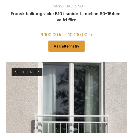
FRANSK BALKONG
Fransk balkongräcke B10 i smide-L. mellan 80-154cm-
valfri färg
6 100,00
kr
–
10 100,00
kr
Välj alternativ
SLUT I LAGER