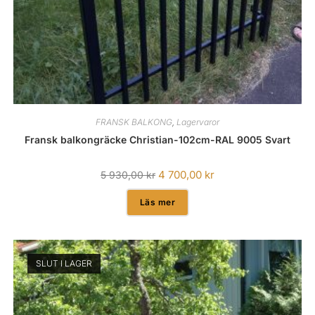
FRANSK BALKONG
,
Lagervaror
Fransk balkongräcke Christian-102cm-RAL 9005 Svart
4 700,00
kr
5 930,00
kr
Läs mer
SLUT I LAGER