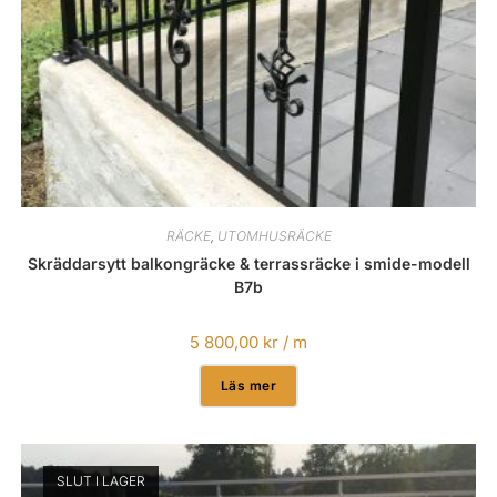
RÄCKE
,
UTOMHUSRÄCKE
Skräddarsytt balkongräcke & terrassräcke i smide-modell
B7b
5 800,00
kr
/ m
Läs mer
SLUT I LAGER