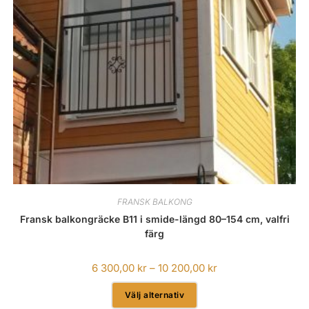
FRANSK BALKONG
Fransk balkongräcke B11 i smide-längd 80–154 cm, valfri
färg
6 300,00
kr
–
10 200,00
kr
Välj alternativ