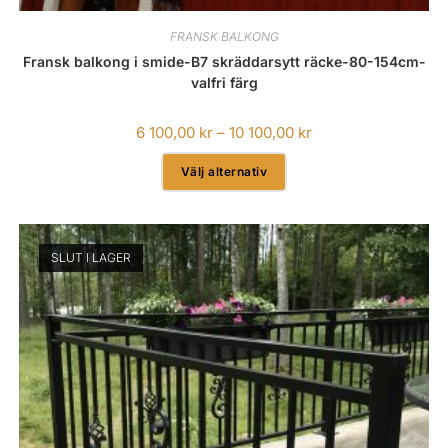
FRANSK BALKONG
Fransk balkong i smide-B7 skräddarsytt räcke-80-154cm-
valfri färg
6 100,00
kr
–
10 100,00
kr
Välj alternativ
SLUT I LAGER