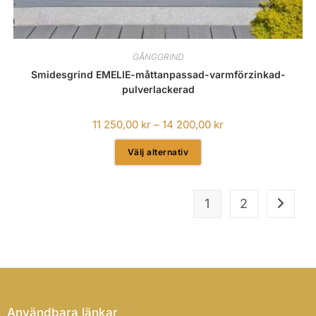
GÅNGGRIND
Smidesgrind EMELIE-måttanpassad-varmförzinkad-
pulverlackerad
11 250,00
kr
–
14 200,00
kr
Välj alternativ
1
2
Användbara länkar