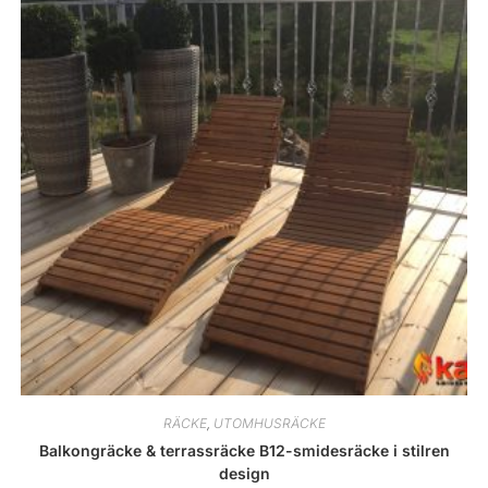
RÄCKE
,
UTOMHUSRÄCKE
Balkongräcke & terrassräcke B12-smidesräcke i stilren
design