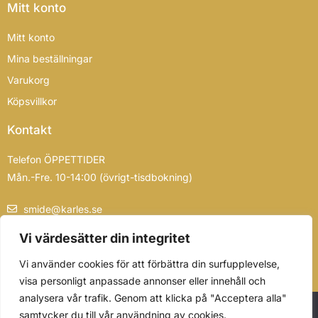
Mitt konto
Mitt konto
Mina beställningar
Varukorg
Köpsvillkor
Kontakt
Telefon ÖPPETTIDER
Mån.-Fre. 10-14:00 (övrigt-tisdbokning)
smide@karles.se
0739-839355
Vi värdesätter din integritet
Vi använder cookies för att förbättra din surfupplevelse,
visa personligt anpassade annonser eller innehåll och
analysera vår trafik. Genom att klicka på "Acceptera alla"
Vi använder cookies för att se till att vi ger dig den bästa
samtycker du till vår användning av cookies.