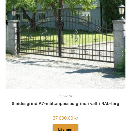
BILGRIND
Smidesgrind A7-måttanpassad grind i valfri RAL-färg
37 600,00
kr
Läs mer