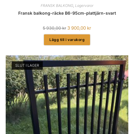
FRANSK BALKONG
,
Lagervaror
Fransk balkong-räcke B6-95cm-plattjärn-svart
3 900,00
kr
5 930,00
kr
Lägg till i varukorg
SLUT I LAGER