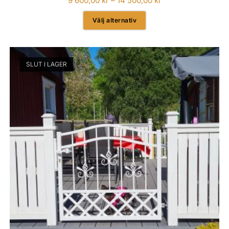
9 600,00
kr
–
14 500,00
kr
Välj alternativ
SLUT I LAGER