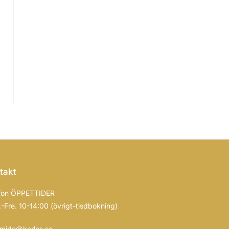
takt
fon ÖPPETTIDER
-Fre. 10-14:00 (övrigt-tisdbokning)
mide@karles.se