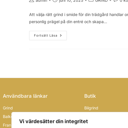
admin
juni 10, 2025
GRIND
0 k
Att välja rätt grind i smide för din trädgård handlar 
personlig prägel på din entré och skapa…
Fortsätt Läsa
Användbara länkar
Butik
Grind
Bilgrind
Balkongräcke
Faac grindmotorer
Vi värdesätter din integritet
Fransk balkong
Fransk balkong