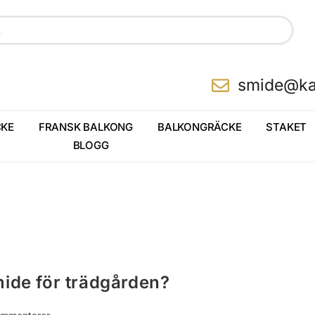
smide@ka
KE
FRANSK BALKONG
BALKONGRÄCKE
STAKET
BLOGG
smide för trädgården?