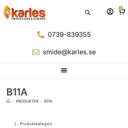
0
0739-839355
smide@karles.se
B11A
>
PRODUKTER
>
B11A
Produktkategori