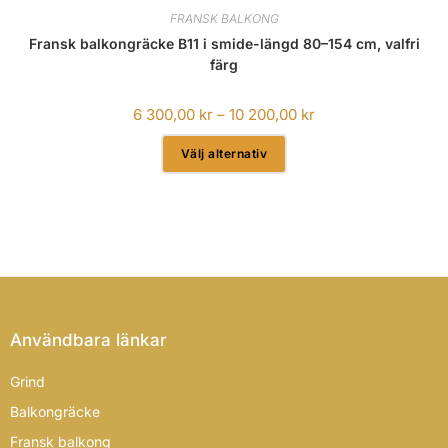
FRANSK BALKONG
Fransk balkongräcke B11 i smide-längd 80–154 cm, valfri
färg
6 300,00
kr
–
10 200,00
kr
Välj alternativ
Användbara länkar
Grind
Balkongräcke
Fransk balkong