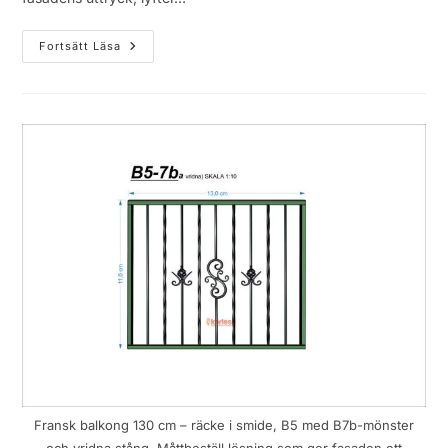
Fortsätt Läsa
Fransk balkong 130 cm – räcke i smide, B5 med B7b-mönster
och vridna stång. Måttbeställ lösning som ger fasaden ett