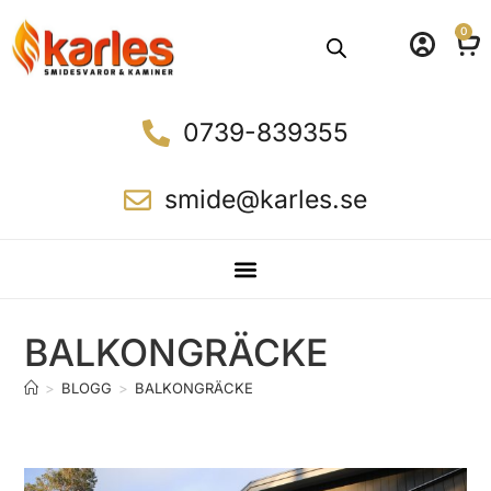
0
0739-839355
smide@karles.se
BALKONGRÄCKE
>
BLOGG
>
BALKONGRÄCKE