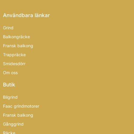
Användbara länkar
Grind
Balkongräcke
Fransk balkong
Trappräcke
Smidesdörr
Om oss
Butik
Bilgrind
Faac grindmotorer
Fransk balkong
Gånggrind
Räcke